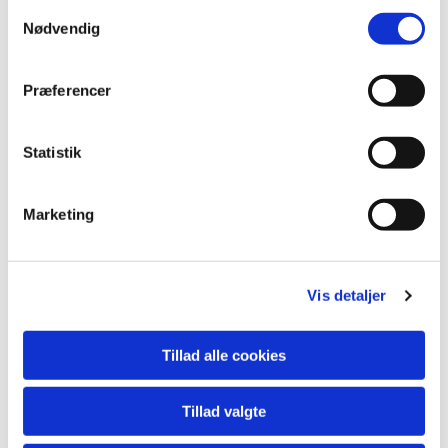
Samtykkevalg
Nødvendig
Præferencer
Statistik
Halogen. Monteret med
1,7 m
ledning.
20402024 Undervandslampe 12V - 20W, krom. For Ø44 mm
Marketing
hul
20405024 Undervandslampe 12V - 50W, krom. For Ø60 mm
hul
Vis detaljer
20415024 Undervandslampe 12V - 50W, krom. For Ø51 mm
hul
Tillad alle cookies
Transformatorer, se under tavler.
Ønskes LED eller lamper med farvet lys, venligst kontakt os for
Tillad valgte
yderligere info.