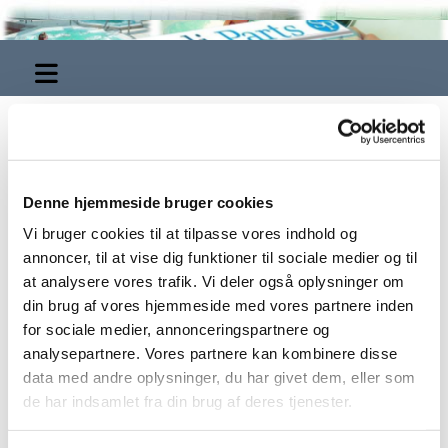
Undervandslamper til boblebade
og spa
Denne hjemmeside bruger cookies
Undervandsbelysning i spa og swimmingpools er ofte det, der sætter
Vi bruger cookies til at tilpasse vores indhold og
prikken over i’et. Vi producerer selv vore lamper til boblebade og
spa, men er også leveringsdygtige i lamper til swimmingpools og
annoncer, til at vise dig funktioner til sociale medier og til
spejlbassiner m.m.
at analysere vores trafik. Vi deler også oplysninger om
din brug af vores hjemmeside med vores partnere inden
for sociale medier, annonceringspartnere og
analysepartnere. Vores partnere kan kombinere disse
data med andre oplysninger, du har givet dem, eller som
de har indsamlet fra din brug af deres tjenester.