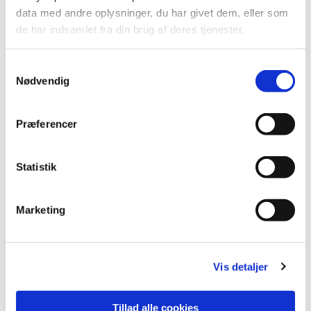
data med andre oplysninger, du har givet dem, eller som
de har indsamlet fra din brug af deres tjenester.
Samtykkevalg
Nødvendig
Præferencer
Statistik
Materials:
Marketing
Heating housings in AISI 316.
Heating elements in AISI 316. We can also supply heating elements
in other materials, e.g. Incoloy 825 and SMO. All our heating
Vis detaljer
elements have a sensor pocket for overheat protection.
Electrical connections:
Tillad alle cookies