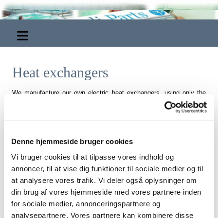
Heat exchangers
We manufacture our own electric heat exchangers, using only the
best materials to ensure a long product lifetime and reliable
operation. In addition to our own heat exchangers, we supply more
or less all other makes of electric and boiler heat exchangers.
Scandi heat exchangers are available in five different sizes: 2,6,9,
Denne hjemmeside bruger cookies
15 or 18 kW.
Vi bruger cookies til at tilpasse vores indhold og
Connections:
annoncer, til at vise dig funktioner til sociale medier og til
at analysere vores trafik. Vi deler også oplysninger om
2, 6 and 9 kW, Ø50 mm bonded unions.
din brug af vores hjemmeside med vores partnere inden
15 and 18 kW, Ø50 mm / Ø63 mm bonded unions
for sociale medier, annonceringspartnere og
analysepartnere. Vores partnere kan kombinere disse