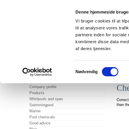
Denne hjemmeside bruger
Vi bruger cookies til at til
til at analysere vores tra
partnere inden for sociale
kombinere disse data med a
af deres tjenester.
Samtykkevalg
Forside
Profil
Produkter
Boblebade &
Nødvendig
Che
Company profile
Products
Whirlpools and spas
Correct
than th
Swimmingpool
Marine
Pool chemicals
Good advice