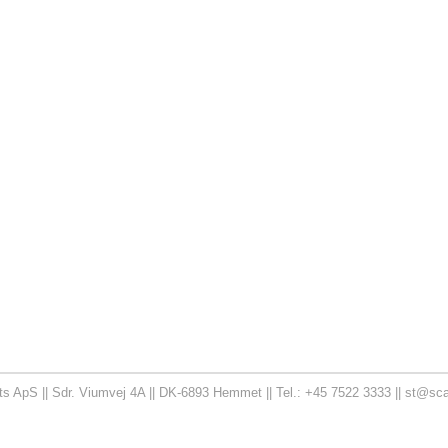
rts ApS || Sdr. Viumvej 4A || DK-6893 Hemmet || Tel.: +45 7522 3333 || st@scan