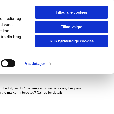
Tillad alle cookies
ale medier og
ed vores
Tillad valgte
re kan
fra din brug
Kun nødvendige cookies
English
Kontakt
Vis detaljer
the full, so don't be tempted to settle for anything less
he market. Interested? Call us for details.