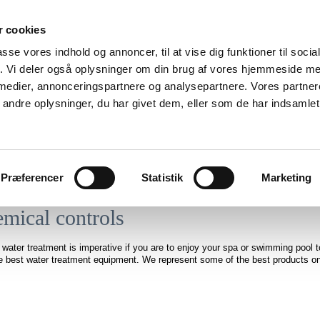
 cookies
passe vores indhold og annoncer, til at vise dig funktioner til soci
fik. Vi deler også oplysninger om din brug af vores hjemmeside m
 medier, annonceringspartnere og analysepartnere. Vores partne
ndre oplysninger, du har givet dem, eller som de har indsamlet 
 Spa
Swimmingpool
Marine
Kemikalier
Rådgivning
Præferencer
Statistik
Marketing
mical controls
 water treatment is imperative if you are to enjoy your spa or swimming pool to 
e best water treatment equipment. We represent some of the best products on t